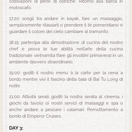
coltivazioni di perle di ostriche. Ritorno alla barca in
motoscafo.
17.20: scegli tra andare in kayak, fare un massaggio,
semplicemente rilassarti o prendere il tè pomeridiano e
guardare il colore del cielo cambiare al tramonto.
18.15: partecipa alla dimostrazione di cucina del nostro
chef e prova le tue abilità nell’arte della cucina
tradizionale vietnamita (fare gli involtini primavera) in un
ambiente davvero straordinario.
19:00: goditi il ​​nostro menu à la carte per la cena a
bordo mentre vivi il fascino della baia di Bai Tu Long di
notte.
21:00: Attività serali: goditi la nostra serata al cinema, i
giochi da tavolo oi nostri servizi di massaggi e spa o
anche andare a pescare i calamari. Pernottamento a
bordo di Emperor Cruises.
DAY 3: