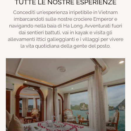
TUTTE LE NOSTRE ESPERIENZE
Concediti un'esperienza irripetibile in Vietnam
imbarcandoti sulle nostre crociere Emperor e
navigando nella baia di Ha Long. Avventurati fuori
dai sentieri battuti, vai in kayak e visita gli
allevamenti ittici galleggianti e i villaggi per vivere
la vita quotidiana della gente del posto.