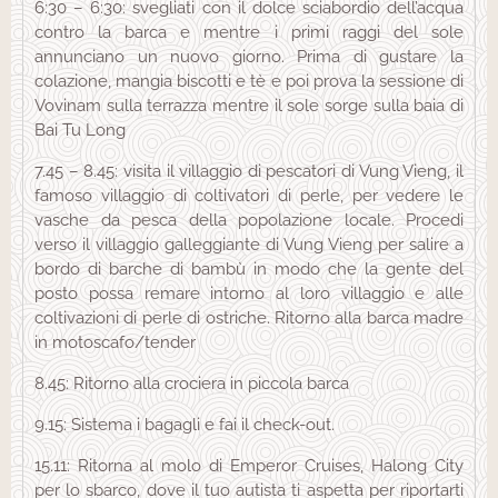
6:30 – 6:30: svegliati con il dolce sciabordio dell’acqua
contro la barca e mentre i primi raggi del sole
annunciano un nuovo giorno. Prima di gustare la
colazione, mangia biscotti e tè e poi prova la sessione di
Vovinam sulla terrazza mentre il sole sorge sulla baia di
Bai Tu Long
7.45 – 8.45: visita il villaggio di pescatori di Vung Vieng, il
famoso villaggio di coltivatori di perle, per vedere le
vasche da pesca della popolazione locale. Procedi
verso il villaggio galleggiante di Vung Vieng per salire a
bordo di barche di bambù in modo che la gente del
posto possa remare intorno al loro villaggio e alle
coltivazioni di perle di ostriche. Ritorno alla barca madre
in motoscafo/tender
8.45: Ritorno alla crociera in piccola barca
9.15: Sistema i bagagli e fai il check-out.
15.11: Ritorna al molo di Emperor Cruises, Halong City
per lo sbarco, dove il tuo autista ti aspetta per riportarti