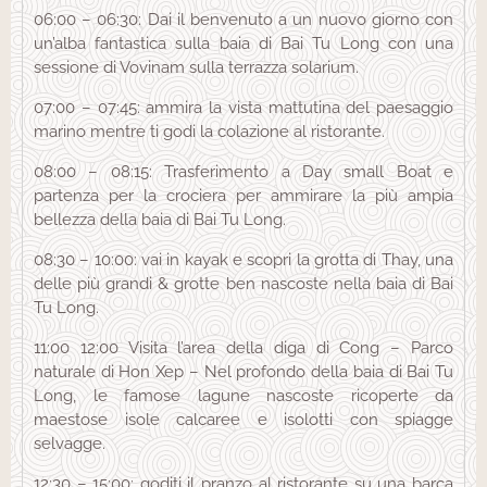
06:00 – 06:30: Dai il benvenuto a un nuovo giorno con
un’alba fantastica sulla baia di Bai Tu Long con una
sessione di Vovinam sulla terrazza solarium.
07:00 – 07:45: ammira la vista mattutina del paesaggio
marino mentre ti godi la colazione al ristorante.
08:00 – 08:15: Trasferimento a Day small Boat e
partenza per la crociera per ammirare la più ampia
bellezza della baia di Bai Tu Long.
08:30 – 10:00: vai in kayak e scopri la grotta di Thay, una
delle più grandi & grotte ben nascoste nella baia di Bai
Tu Long.
11:00 12:00 Visita l’area della diga di Cong – Parco
naturale di Hon Xep – Nel profondo della baia di Bai Tu
Long, le famose lagune nascoste ricoperte da
maestose isole calcaree e isolotti con spiagge
selvagge.
12:30 – 15:00: goditi il ​​pranzo al ristorante su una barca