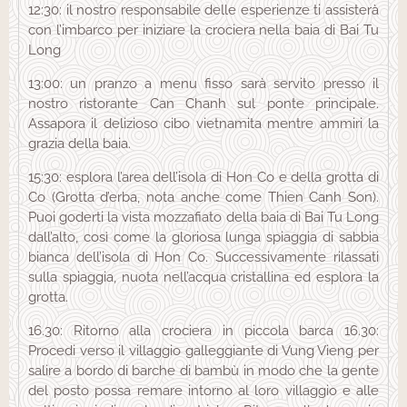
12:30: il nostro responsabile delle esperienze ti assisterà
con l’imbarco per iniziare la crociera nella baia di Bai Tu
Long
13:00: un pranzo a menu fisso sarà servito presso il
nostro ristorante Can Chanh sul ponte principale.
Assapora il delizioso cibo vietnamita mentre ammiri la
grazia della baia.
15:30: esplora l’area dell’isola di Hon Co e della grotta di
Co (Grotta d’erba, nota anche come Thien Canh Son).
Puoi goderti la vista mozzafiato della baia di Bai Tu Long
dall’alto, così come la gloriosa lunga spiaggia di sabbia
bianca dell’isola di Hon Co. Successivamente rilassati
sulla spiaggia, nuota nell’acqua cristallina ed esplora la
grotta.
16.30: Ritorno alla crociera in piccola barca 16.30:
Procedi verso il villaggio galleggiante di Vung Vieng per
salire a bordo di barche di bambù in modo che la gente
del posto possa remare intorno al loro villaggio e alle