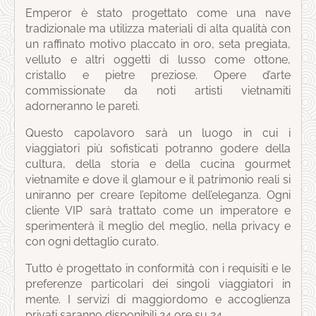
Emperor è stato progettato come una nave
tradizionale ma utilizza materiali di alta qualità con
un raffinato motivo placcato in oro, seta pregiata,
velluto e altri oggetti di lusso come ottone,
cristallo e pietre preziose. Opere d’arte
commissionate da noti artisti vietnamiti
adorneranno le pareti.
Questo capolavoro sarà un luogo in cui i
viaggiatori più sofisticati potranno godere della
cultura, della storia e della cucina gourmet
vietnamite e dove il glamour e il patrimonio reali si
uniranno per creare l’epitome dell’eleganza. Ogni
cliente VIP sarà trattato come un imperatore e
sperimenterà il meglio del meglio, nella privacy e
con ogni dettaglio curato.
Tutto è progettato in conformità con i requisiti e le
preferenze particolari dei singoli viaggiatori in
mente. I servizi di maggiordomo e accoglienza
privati ​​saranno disponibili 24 ore su 24.