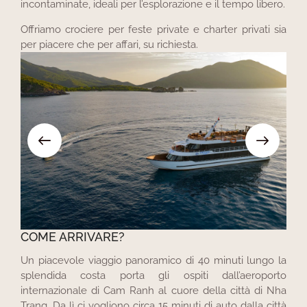
incontaminate, ideali per l’esplorazione e il tempo libero.
Offriamo crociere per feste private e charter privati ​​sia
per piacere che per affari, su richiesta.
COME ARRIVARE?
Un piacevole viaggio panoramico di 40 minuti lungo la
splendida costa porta gli ospiti dall’aeroporto
internazionale di Cam Ranh al cuore della città di Nha
Trang. Da lì ci vogliono circa 15 minuti di auto dalla città