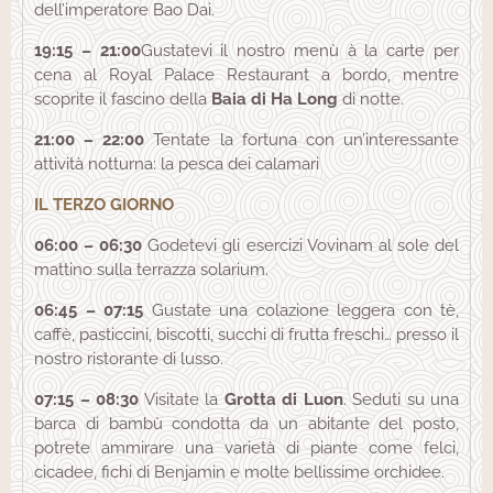
dell’imperatore Bao Dai.
19:15 – 21:00
Gustatevi il nostro menù à la carte per
cena al Royal Palace Restaurant a bordo, mentre
scoprite il fascino della
Baia di Ha Long
di notte.
21:00 – 22:00
Tentate la fortuna con un’interessante
attività notturna: la pesca dei calamari
IL TERZO GIORNO
06:00 – 06:30
Godetevi gli esercizi Vovinam al sole del
mattino sulla terrazza solarium.
06:45 – 07:15
Gustate una colazione leggera con tè,
caffè, pasticcini, biscotti, succhi di frutta freschi… presso il
nostro ristorante di lusso.
07:15 – 08:30
Visitate la
Grotta di Luon
. Seduti su una
barca di bambù condotta da un abitante del posto,
potrete ammirare una varietà di piante come felci,
cicadee, fichi di Benjamin e molte bellissime orchidee.