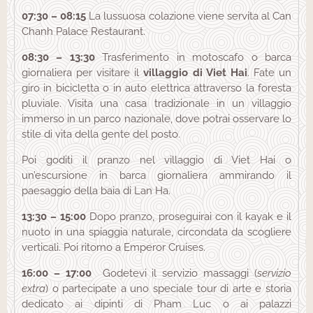
07:30 – 08:15
La lussuosa colazione viene servita al Can
Chanh Palace Restaurant.
08:30 – 13:30
Trasferimento in motoscafo o barca
giornaliera per visitare il
villaggio di Viet Hai
. Fate un
giro in bicicletta o in auto elettrica attraverso la foresta
pluviale. Visita una casa tradizionale in un villaggio
immerso in un parco nazionale, dove potrai osservare lo
stile di vita della gente del posto.
Poi goditi il ​​pranzo nel villaggio di Viet Hai o
un’escursione in barca giornaliera ammirando il
paesaggio della baia di Lan Ha.
13:30 – 15:00
Dopo pranzo, proseguirai con il kayak e il
nuoto in una spiaggia naturale, circondata da scogliere
verticali. Poi ritorno a Emperor Cruises.
16:00 – 17:00
Godetevi il servizio massaggi (
servizio
extra
) o partecipate a uno speciale tour di arte e storia
dedicato ai dipinti di Pham Luc o ai palazzi