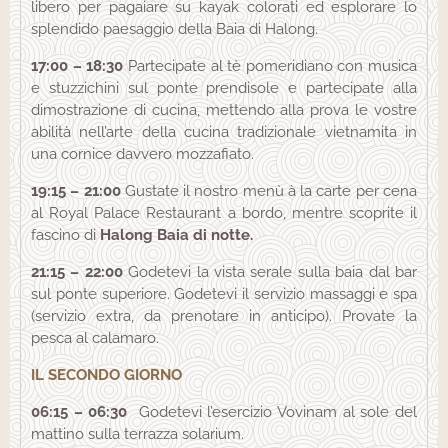
libero per pagaiare su kayak colorati ed esplorare lo
splendido paesaggio della Baia di Halong.
17:00 – 18:30
Partecipate al tè pomeridiano con musica
e stuzzichini sul ponte prendisole e partecipate alla
dimostrazione di cucina, mettendo alla prova le vostre
abilità nell’arte della cucina tradizionale vietnamita in
una cornice davvero mozzafiato.
19:15 – 21:00
Gustate il nostro menù à la carte per cena
al Royal Palace Restaurant a bordo, mentre scoprite il
fascino di
Halong Baia di notte.
21:15 – 22:00
Godetevi la vista serale sulla baia dal bar
sul ponte superiore. Godetevi il servizio massaggi e spa
(servizio extra, da prenotare in anticipo). Provate la
pesca al calamaro.
IL SECONDO GIORNO
06:15 – 06:30
Godetevi l’esercizio Vovinam al sole del
mattino sulla terrazza solarium.