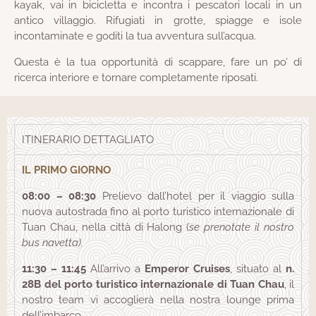
kayak, vai in bicicletta e incontra i pescatori locali in un
antico villaggio. Rifugiati in grotte, spiagge e isole
incontaminate e goditi la tua avventura sull’acqua.
Questa è la tua opportunità di scappare, fare un po’ di
ricerca interiore e tornare completamente riposati.
ITINERARIO DETTAGLIATO
IL PRIMO GIORNO
08:00 – 08:30
Prelievo dall’hotel per il viaggio sulla
nuova autostrada fino al porto turistico internazionale di
Tuan Chau, nella città di Halong (
se prenotate il nostro
bus navetta).
11:30 – 11:45
All’arrivo a
Emperor Cruises
, situato al
n.
28B del porto turistico internazionale di Tuan Chau
, il
nostro team vi accoglierà nella nostra lounge prima
dell’imbarco.