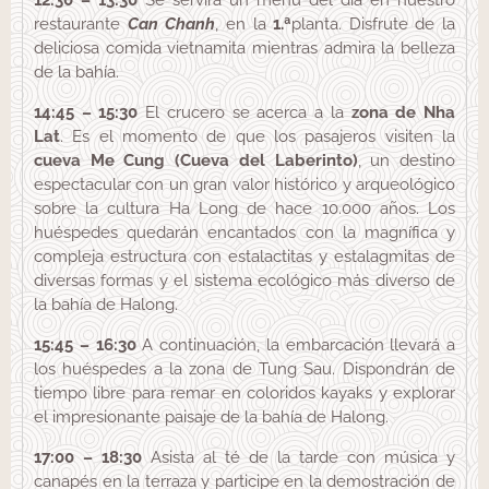
12:30 – 13:30
Se servirá un menú del día en nuestro
restaurante
Can Chanh
, en la
1.ª
planta. Disfrute de la
deliciosa comida vietnamita mientras admira la belleza
de la bahía.
14:45 – 15:30
El crucero se acerca a la
zona de Nha
Lat
. Es el momento de que los pasajeros visiten la
cueva Me Cung (Cueva del Laberinto)
, un destino
espectacular con un gran valor histórico y arqueológico
sobre la cultura Ha Long de hace 10.000 años. Los
huéspedes quedarán encantados con la magnífica y
compleja estructura con estalactitas y estalagmitas de
diversas formas y el sistema ecológico más diverso de
la bahía de Halong.
15:45 – 16:30
A continuación, la embarcación llevará a
los huéspedes a la zona de Tung Sau. Dispondrán de
tiempo libre para remar en coloridos kayaks y explorar
el impresionante paisaje de la bahía de Halong.
17:00 – 18:30
Asista al té de la tarde con música y
canapés en la terraza y participe en la demostración de