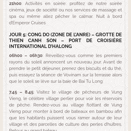
21h00
: Activités en soirée: profitez de notre soirée
cinéma, jeux de société ou nos services de massage et
spa ou même allez pêcher le calmar. Nuit à bord
d’Emperor Cruises
JOUR 5: CONG DO (ZONE DE L’ANRE) – GROTTE DE
THIEN CANH SON – PORT DE CROISIÈRE
INTERNATIONAL D’HALONG
06h00 – 06h30
: Réveillez-vous comme les premiers
rayons du soleil annoncent un nouveau jour. Avant de
prendre le petit déjeuner, prenez des biscuits et du thé,
puis essayez la séance de Vovinam sur la terrasse alors
que le soleil se lève sur la baie de Bai Tu Long
7.45 – 8.45
: Visitez le village de pêcheurs de Vung
Vieng, le célèbre village perlier pour voir les réservoirs
de pêche. Rendez-vous au village flottant de Vung
Vieng pour monter à bord de bateaux en bambou afin
que les habitants puissent vous ramer autour de leur
village et des parcelles de culture des perles d’huîtres.
Retour au grand bateau