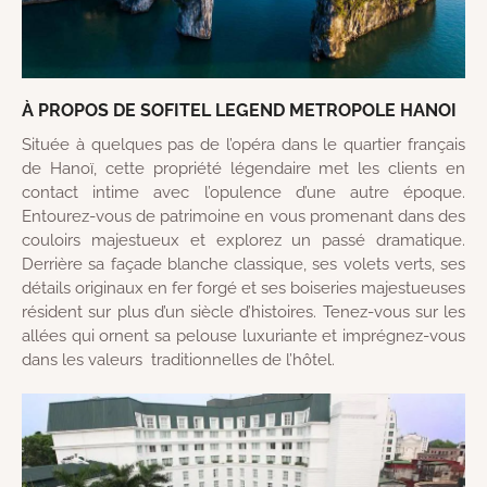
À PROPOS DE SOFITEL LEGEND METROPOLE HANOI
Située à quelques pas de l’opéra dans le quartier français
de Hanoï, cette propriété légendaire met les clients en
contact intime avec l’opulence d’une autre époque.
Entourez-vous de patrimoine en vous promenant dans des
couloirs majestueux et explorez un passé dramatique.
Derrière sa façade blanche classique, ses volets verts, ses
détails originaux en fer forgé et ses boiseries majestueuses
résident sur plus d’un siècle d’histoires. Tenez-vous sur les
allées qui ornent sa pelouse luxuriante et imprégnez-vous
dans les valeurs traditionnelles de l’hôtel.