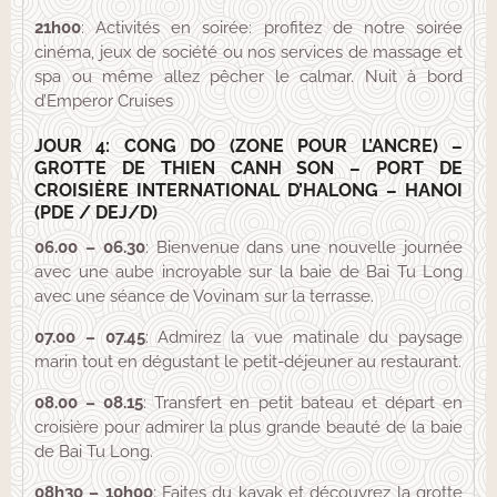
21h00
: Activités en soirée: profitez de notre soirée
cinéma, jeux de société ou nos services de massage et
spa ou même allez pêcher le calmar. Nuit à bord
d’Emperor Cruises
JOUR 4: CONG DO (ZONE POUR L’ANCRE) –
GROTTE DE THIEN CANH SON – PORT DE
CROISIÈRE INTERNATIONAL D’HALONG – HANOI
(PDE / DEJ/D)
06.00 – 06.30
: Bienvenue dans une nouvelle journée
avec une aube incroyable sur la baie de Bai Tu Long
avec une séance de Vovinam sur la terrasse.
07.00 – 07.45
: Admirez la vue matinale du paysage
marin tout en dégustant le petit-déjeuner au restaurant.
08.00 – 08.15
: Transfert en petit bateau et départ en
croisière pour admirer la plus grande beauté de la baie
de Bai Tu Long.
08h30 – 10h00
: Faites du kayak et découvrez la grotte