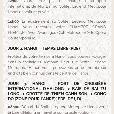
12h00
: Vous serez pris en charge à l’aéroport
international de Noi Bai au Sofitel Legend Metropole
Hanoi en voiture privée.
14h00
: Enregistrement au Sofitel Legend Metropole
Hanoi. Vous recevrez votre CHAMBRE GRAND
PREMIUM (Avec Avantages Club Metropole) (Aile Opéra
Contemporaine)
JOUR 2: HANOI – TEMPS LIBRE (PDE)
Profitez de votre temps à Hanoi, vous pouvez voyager
dans la capitale du Vietnam. Depuis le Sofitel Legend
Metropole Hanoi, vous pouvez visiter de nombreux
endroits bien connus dans le centre de Hanoi
JOUR 3: HANOI – PORT DE CROISIÈRE
INTERNATIONAL D’HALONG -> BAIE DE BAI TU
LONG -> GROTTE DE THIEN CANH SON -> CONG
DO (ZONE POUR L’ANRE)( PDE, DEJ, D)
08h00
: Départ du Sofitel Legend Metropole Hanoi vers
la baie d’Halong en navette confortable (option)