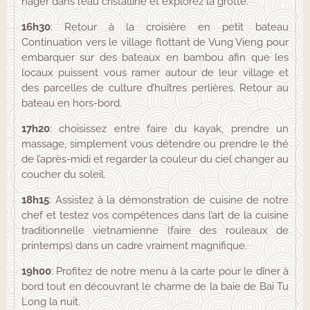
nager dans l’eau cristalline et explorez la grotte.
16h30
: Retour à la croisière en petit bateau
Continuation vers le village flottant de Vung Vieng pour
embarquer sur des bateaux en bambou afin que les
locaux puissent vous ramer autour de leur village et
des parcelles de culture d’huîtres perlières. Retour au
bateau en hors-bord.
17h20
: choisissez entre faire du kayak, prendre un
massage, simplement vous détendre ou prendre le thé
de l’après-midi et regarder la couleur du ciel changer au
coucher du soleil.
18h15
: Assistez à la démonstration de cuisine de notre
chef et testez vos compétences dans l’art de la cuisine
traditionnelle vietnamienne (faire des rouleaux de
printemps) dans un cadre vraiment magnifique.
19h00
: Profitez de notre menu à la carte pour le dîner à
bord tout en découvrant le charme de la baie de Bai Tu
Long la nuit.