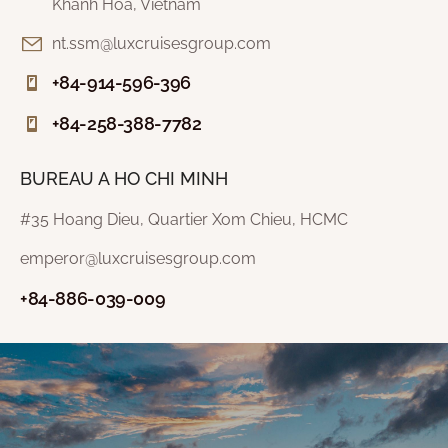
Khanh Hoa, Vietnam
nt.ssm@luxcruisesgroup.com
+84-914-596-396
+84-258-388-7782
BUREAU A HO CHI MINH
#35 Hoang Dieu, Quartier Xom Chieu, HCMC
emperor@luxcruisesgroup.com
+84-886-039-009