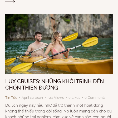
LUX CRUISES: NHỮNG KHỞI TRÌNH ĐẾN
CHỐN THIÊN ĐƯỜNG
Tin Tức
April 19, 2023
542
Views
0
Likes
0
Comments
Du lịch ngày nay hầu như đã trở thành một hoạt động
không thể thiếu trong đời sống. Nó luôn mang đến cho du
khách những trải nghiệm, cảm xúc về cảnh sắc, con người