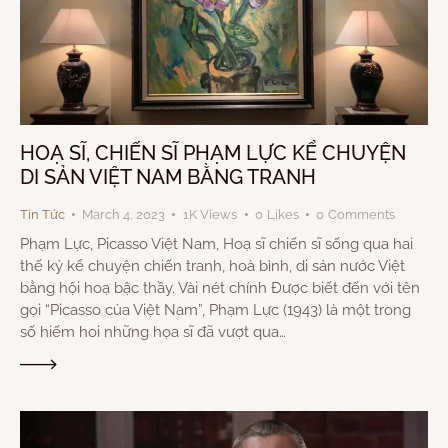
HOẠ SĨ, CHIẾN SĨ PHẠM LỰC KỂ CHUYỆN
DI SẢN VIỆT NAM BẰNG TRANH
Tin Tức
March 4, 2023
1K
Views
0
Likes
0
Comments
Phạm Lực, Picasso Việt Nam, Hoạ sĩ chiến sĩ sống qua hai
thế kỷ kể chuyện chiến tranh, hoà bình, di sản nước Việt
bằng hội hoạ bậc thầy. Vài nét chính Được biết đến với tên
gọi “Picasso của Việt Nam”, Phạm Lực (1943) là một trong
số hiếm hoi những họa sĩ đã vượt qua…