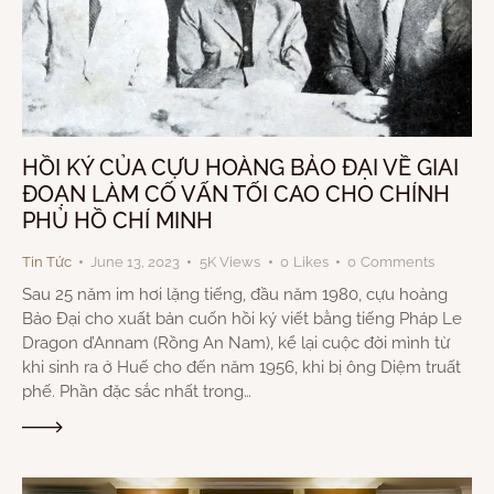
HỒI KÝ CỦA CỰU HOÀNG BẢO ĐẠI VỀ GIAI
ĐOẠN LÀM CỐ VẤN TỐI CAO CHO CHÍNH
PHỦ HỒ CHÍ MINH
Tin Tức
June 13, 2023
5K
Views
0
Likes
0
Comments
Sau 25 năm im hơi lặng tiếng, đầu năm 1980, cựu hoàng
Bảo Đại cho xuất bản cuốn hồi ký viết bằng tiếng Pháp Le
Dragon d’Annam (Rồng An Nam), kể lại cuộc đời mình từ
khi sinh ra ở Huế cho đến năm 1956, khi bị ông Diệm truất
phế. Phần đặc sắc nhất trong…