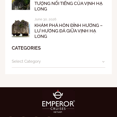
TƯỢNG NỔI TIẾNG CỦA VỊNH HẠ
LONG
June 30, 2026
KHÁM PHÁ HÒN ĐỈNH HƯƠNG –
LƯ HƯƠNG ĐÁ GIỮA VỊNH HẠ
LONG
CATEGORIES