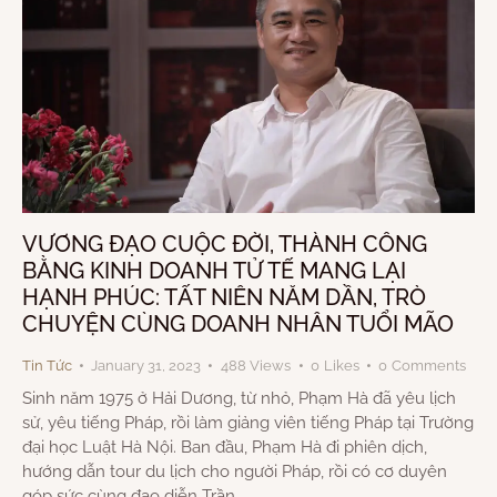
VƯƠNG ĐẠO CUỘC ĐỜI, THÀNH CÔNG
BẰNG KINH DOANH TỬ TẾ MANG LẠI
HẠNH PHÚC: TẤT NIÊN NĂM DẦN, TRÒ
CHUYỆN CÙNG DOANH NHÂN TUỔI MÃO
Tin Tức
January 31, 2023
488
Views
0
Likes
0
Comments
Sinh năm 1975 ở Hải Dương, từ nhỏ, Phạm Hà đã yêu lịch
sử, yêu tiếng Pháp, rồi làm giảng viên tiếng Pháp tại Trường
đại học Luật Hà Nội. Ban đầu, Phạm Hà đi phiên dịch,
hướng dẫn tour du lịch cho người Pháp, rồi có cơ duyên
góp sức cùng đạo diễn Trần…