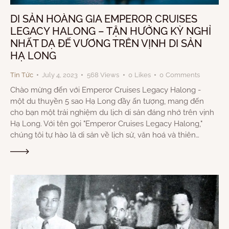
DI SẢN HOÀNG GIA EMPEROR CRUISES
LEGACY HALONG – TẬN HƯỞNG KỲ NGHỈ
NHẤT DẠ ĐẾ VƯƠNG TRÊN VỊNH DI SẢN
HẠ LONG
Tin Tức
July 4, 2023
568
Views
0
Likes
0
Comments
Chào mừng đến với Emperor Cruises Legacy Halong -
một du thuyền 5 sao Hạ Long đầy ấn tượng, mang đến
cho bạn một trải nghiệm du lịch di sản đáng nhớ trên vịnh
Hạ Long. Với tên gọi "Emperor Cruises Legacy Halong,"
chúng tôi tự hào là di sản về lịch sử, văn hoá và thiên…