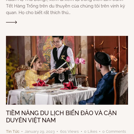
Tết Hàng Trống trên du thuyền của chúng tôi trên vịnh kỳ
quan. Họ cho biết rất thích thú…
TIỀM NĂNG DU LỊCH BIỂN ĐẢO VÀ CẬN
DUYÊN VIỆT NAM
Tin Tức
January 29, 2023
601
Views
0
Likes
0
Comments