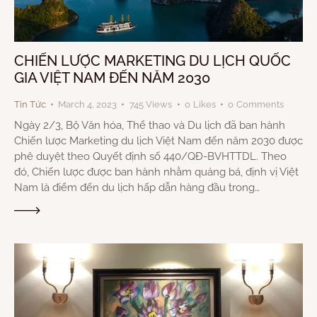
CHIẾN LƯỢC MARKETING DU LỊCH QUỐC
GIA VIỆT NAM ĐẾN NĂM 2030
Tin Tức
March 4, 2023
745
Views
0
Likes
0
Comments
Ngày 2/3, Bộ Văn hóa, Thể thao và Du lịch đã ban hành
Chiến lược Marketing du lịch Việt Nam đến năm 2030 được
phê duyệt theo Quyết định số 440/QĐ-BVHTTDL. Theo
đó, Chiến lược được ban hành nhằm quảng bá, định vị Việt
Nam là điểm đến du lịch hấp dẫn hàng đầu trong…