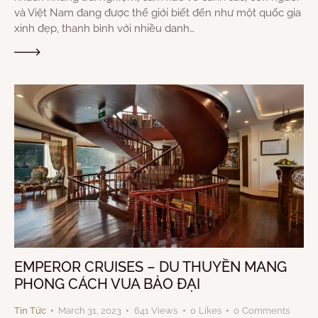
và Việt Nam đang được thế giới biết đến như một quốc gia
xinh đẹp, thanh bình với nhiều danh…
EMPEROR CRUISES – DU THUYỀN MANG
PHONG CÁCH VUA BẢO ĐẠI
Tin Tức
March 31, 2023
641
Views
0
Likes
0
Comments