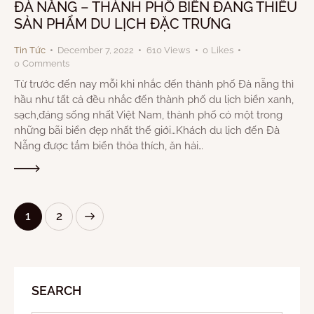
ĐÀ NẴNG – THÀNH PHỐ BIỂN ĐANG THIẾU
SẢN PHẨM DU LỊCH ĐẶC TRƯNG
Tin Tức
December 7, 2022
610
Views
0
Likes
0
Comments
Từ trước đến nay mỗi khi nhắc đến thành phố Đà nẵng thì
hầu như tất cả đều nhắc đến thành phố du lịch biển xanh,
sạch,đáng sống nhất Việt Nam, thành phố có một trong
những bãi biển đẹp nhất thế giới…Khách du lịch đến Đà
Nẵng được tắm biển thỏa thích, ăn hải…
>
1
2
SEARCH