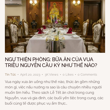
NGỰ THIỆN PHÒNG: BỮA ĂN CỦA VUA
TRIỀU NGUYỄN CẦU KỲ NHƯ THẾ NÀO?
Tin Tức
April 20, 2023
3K
Views
0
Likes
0
Comments
Vua ngày xưa ăn uống như thế nào, thức ăn gồm những
món gì, việc nấu nướng ra sao là câu chuyện nhiều người
muốn tìm hiểu. Theo sách Lễ Tết ăn chơi trong cung
Nguyễn, vua và gia đình, các buổi yến tiệc trong cung, các
buổi cúng tế được phục vụ ẩm thực…