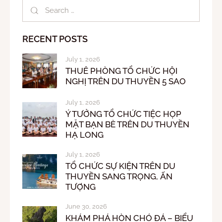
RECENT POSTS
July 1, 2026
THUÊ PHÒNG TỔ CHỨC HỘI
NGHỊ TRÊN DU THUYỀN 5 SAO
July 1, 2026
Ý TƯỞNG TỔ CHỨC TIỆC HỌP
MẶT BẠN BÈ TRÊN DU THUYỀN
HẠ LONG
July 1, 2026
TỔ CHỨC SỰ KIỆN TRÊN DU
THUYỀN SANG TRỌNG, ẤN
TƯỢNG
June 30, 2026
KHÁM PHÁ HÒN CHÓ ĐÁ – BIỂU