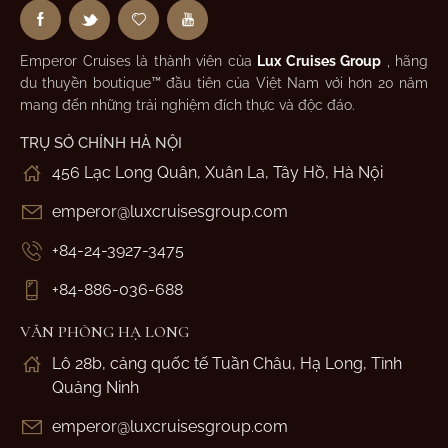
Emperor Cruises là thành viên của
Lux Cruises Group
, hãng
du thuyền boutique™ đầu tiên của Việt Nam với hơn 20 năm
mang đến những trải nghiệm đích thực và độc đáo.
TRỤ SỞ CHÍNH HÀ NỘI
456 Lạc Long Quân, Xuân La, Tây Hồ, Hà Nội
emperor@luxcruisesgroup.com
+84-24-3927-3475
+84-886-036-688
VĂN PHÒNG HẠ LONG
Lô 28b, cảng quốc tế Tuần Châu, Hạ Long, Tỉnh
Quảng Ninh
emperor@luxcruisesgroup.com