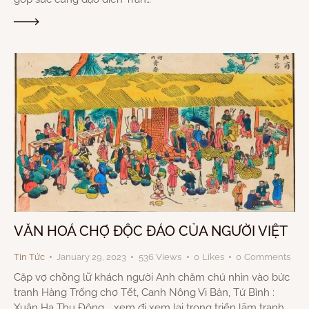
VĂN HOÁ CHỢ ĐỘC ĐÁO CỦA NGƯỜI VIỆT
Tin Tức
January 29, 2023
536
Views
0
Likes
0
Comments
Cặp vợ chồng lữ khách người Anh chăm chú nhìn vào bức
tranh Hàng Trống chợ Tết, Canh Nông Vi Bản, Tứ Bình :
Xuân Hạ Thu Đông…, xem đi xem lại trong triển lãm tranh