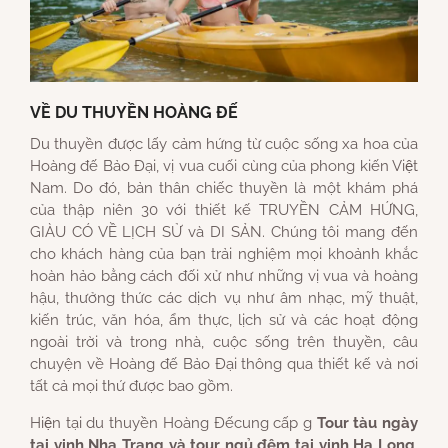
VỀ DU THUYỀN HOÀNG ĐẾ
Du thuyền được lấy cảm hứng từ cuộc sống xa hoa của
Hoàng đế Bảo Đại, vị vua cuối cùng của phong kiến Việt
Nam. Do đó, bản thân chiếc thuyền là một khám phá
của thập niên 30 với thiết kế TRUYỀN CẢM HỨNG,
GIÀU CÓ VỀ LỊCH SỬ và DI SẢN. Chúng tôi mang đến
cho khách hàng của bạn trải nghiệm mọi khoảnh khắc
hoàn hảo bằng cách đối xử như những vị vua và hoàng
hậu, thưởng thức các dịch vụ như âm nhạc, mỹ thuật,
kiến trúc, văn hóa, ẩm thực, lịch sử và các hoạt động
ngoài trời và trong nhà, cuộc sống trên thuyền, câu
chuyện về Hoàng đế Bảo Đại thông qua thiết kế và nơi
tất cả mọi thứ được bao gồm.
Hiện tại du thuyền Hoàng Đếcung cấp g
Tour tàu ngày
tại vịnh Nha Trang và tour ngủ đêm tại vịnh Hạ Long
.