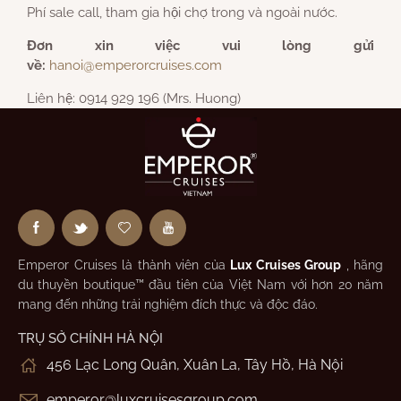
Phí sale call, tham gia hội chợ trong và ngoài nước.
Đơn xin việc vui lòng gửi
về:
hanoi@emperorcruises.com
Liên hệ: 0914 929 196 (Mrs. Huong)
Emperor Cruises là thành viên của
Lux Cruises Group
, hãng
du thuyền boutique™ đầu tiên của Việt Nam với hơn 20 năm
mang đến những trải nghiệm đích thực và độc đáo.
TRỤ SỞ CHÍNH HÀ NỘI
456 Lạc Long Quân, Xuân La, Tây Hồ, Hà Nội
emperor@luxcruisesgroup.com