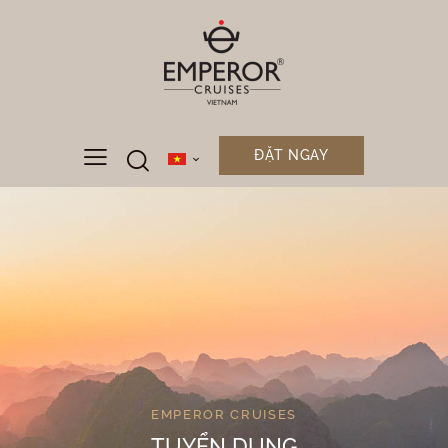
ĐẶT NGAY
EMPEROR CRUISES
TUYỂN DỤNG