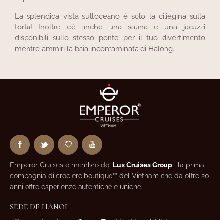
La splendida vista sull’oceano è solo la ciliegina sulla
torta! Inoltre c’è anche una sauna e una jacuzzi
disponibili sullo stesso ponte per il tuo divertimento
mentre ammiri la baia incontaminata di Halong.
Emperor Cruises è membro del
Lux Cruises Group
, la prima
compagnia di crociere boutique™ del Vietnam che da oltre 20
anni offre esperienze autentiche e uniche.
SEDE DE HANOI