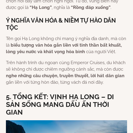
chọn nơi đây làm chốn nghỉ ngơi. Từ đó, vùng biển này
được gọi là
“Hạ Long”
, nghĩa là
“Rồng đáp xuống”
.
Ý NGHĨA VĂN HÓA & NIỀM TỰ HÀO DÂN
TỘC
Tên gọi Hạ Long không chỉ mang ý nghĩa địa danh, mà còn
là
biểu tượng văn hóa gắn liền với tinh thần bất khuất,
lòng yêu nước và khát vọng hòa bình
của người Việt.
Trên hành trình du ngoạn cùng Emperor Cruises, du khách
sẽ không chỉ được chiêm ngưỡng cảnh sắc, mà còn được
nghe những câu chuyện, truyền thuyết, lời hát dân gian
gắn liền với từng hòn đảo, từng vách đá nơi đây.
5. TỔNG KẾT: VỊNH HẠ LONG – DI
SẢN SỐNG MANG DẤU ẤN THỜI
GIAN