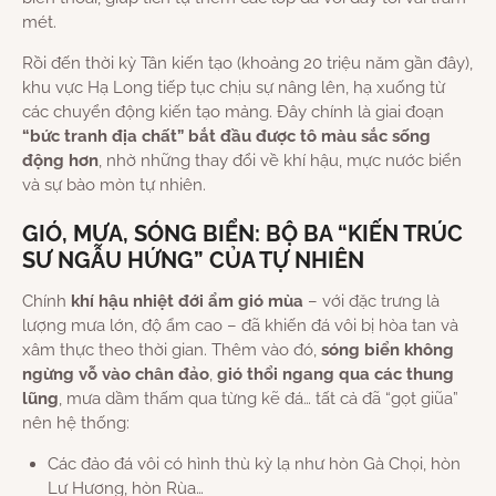
mét.
Rồi đến thời kỳ Tân kiến tạo (khoảng 20 triệu năm gần đây),
khu vực Hạ Long tiếp tục chịu sự nâng lên, hạ xuống từ
các chuyển động kiến tạo mảng. Đây chính là giai đoạn
“bức tranh địa chất” bắt đầu được tô màu sắc sống
động hơn
, nhờ những thay đổi về khí hậu, mực nước biển
và sự bào mòn tự nhiên.
GIÓ, MƯA, SÓNG BIỂN: BỘ BA “KIẾN TRÚC
SƯ NGẪU HỨNG” CỦA TỰ NHIÊN
Chính
khí hậu nhiệt đới ẩm gió mùa
– với đặc trưng là
lượng mưa lớn, độ ẩm cao – đã khiến đá vôi bị hòa tan và
xâm thực theo thời gian. Thêm vào đó,
sóng biển không
ngừng vỗ vào chân đảo
,
gió thổi ngang qua các thung
lũng
, mưa dầm thấm qua từng kẽ đá… tất cả đã “gọt giũa”
nên hệ thống:
Các đảo đá vôi có hình thù kỳ lạ như hòn Gà Chọi, hòn
Lư Hương, hòn Rùa…