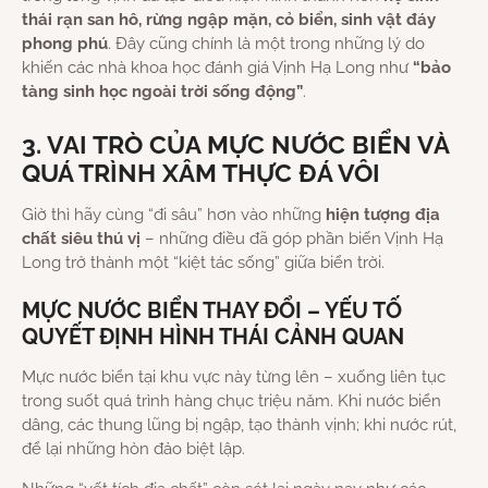
thái rạn san hô, rừng ngập mặn, cỏ biển, sinh vật đáy
phong phú
. Đây cũng chính là một trong những lý do
khiến các nhà khoa học đánh giá Vịnh Hạ Long như
“bảo
tàng sinh học ngoài trời sống động”
.
3. VAI TRÒ CỦA MỰC NƯỚC BIỂN VÀ
QUÁ TRÌNH XÂM THỰC ĐÁ VÔI
Giờ thì hãy cùng “đi sâu” hơn vào những
hiện tượng địa
chất siêu thú vị
– những điều đã góp phần biến Vịnh Hạ
Long trở thành một “kiệt tác sống” giữa biển trời.
MỰC NƯỚC BIỂN THAY ĐỔI – YẾU TỐ
QUYẾT ĐỊNH HÌNH THÁI CẢNH QUAN
Mực nước biển tại khu vực này từng lên – xuống liên tục
trong suốt quá trình hàng chục triệu năm. Khi nước biển
dâng, các thung lũng bị ngập, tạo thành vịnh; khi nước rút,
để lại những hòn đảo biệt lập.