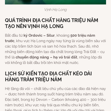
Vịnh Hạ Long
QUÁ TRÌNH ĐỊA CHẤT HÀNG TRIỆU NĂM
TẠO NÊN VỊNH HẠ LONG
Bắt đầu từ
kỷ Ordovic – Silur
, khoảng
500 triệu năm
trước
, khu vực Hạ Long ngày nay từng là vùng biển sâu với
các lớp trầm tích bùn và san hô hóa thạch. Sau đó, nhờ
những biến động kiến tạo địa chất trong lòng Trái Đất – cụ
thể là
chuyển động nâng – hạ vỏ trái đất
, những lớp đá
vôi khổng lồ bắt đầu trồi lên khỏi mặt nước.
LỊCH SỬ KIẾN TẠO ĐỊA CHẤT KÉO DÀI
HÀNG TRĂM TRIỆU NĂM
Hệ tầng đá vôi – chất liệu chủ yếu của các đảo đá hiện nay
– được hình thành trong suốt hàng trăm triệu năm sau đó.
Đặc biệt, trong kỷ Devon – Carbon (khoảng 400 – 300 triệu
năm trước), khu vực này trải qua nhiều chu kỳ biển tiến,
biển thoái, giúp tích tụ thêm các lớp đá vôi dày tới vài trăm