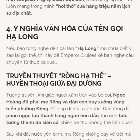
luôn mang trong mình
“hơi thở” của hàng triệu năm lịch
sử địa chất
.
4. Ý NGHĨA VĂN HÓA CỦA TÊN GỌI
HẠ LONG
Nếu bạn từng nghe đến cái tên
“Hạ Long”
mà chưa biết vì
sao lại gọi thế, thì hãy để Emperor Cruises kể bạn nghe câu
chuyện từ thuở xa xưa…
TRUYỀN THUYẾT “RỒNG HẠ THẾ” –
HUYỀN THOẠI GIỮA ĐẠI DƯƠNG
Tương truyền, khi giặc ngoại xâm tràn vào bờ cõi,
Ngọc
Hoàng đã phái mẹ Rồng và đàn con bay xuống vùng
biển phương Đông
để giúp dân ta giữ nước. Đàn rồng đã
phun ngọc tạo thành hàng ngàn hòn đảo
, tạo nên
bức
tường thành đá kiên cố
, khiến kẻ thù không thể tiến quân.
Sau khi đất nước yên bình, mẹ Rồng không bay về trời mà