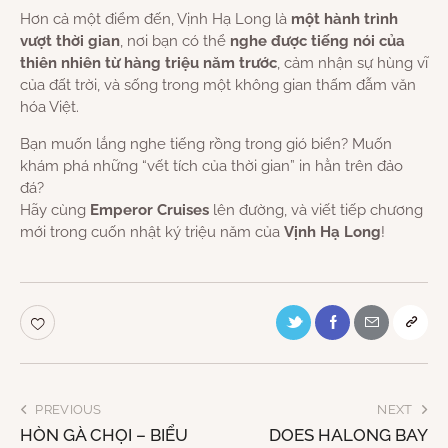
Hơn cả một điểm đến, Vịnh Hạ Long là
một hành trình
vượt thời gian
, nơi bạn có thể
nghe được tiếng nói của
thiên nhiên từ hàng triệu năm trước
, cảm nhận sự hùng vĩ
của đất trời, và sống trong một không gian thấm đẫm văn
hóa Việt.
Bạn muốn lắng nghe tiếng rồng trong gió biển? Muốn
khám phá những “vết tích của thời gian” in hằn trên đảo
đá?
Hãy cùng
Emperor Cruises
lên đường, và viết tiếp chương
mới trong cuốn nhật ký triệu năm của
Vịnh Hạ Long
!
PREVIOUS
NEXT
HÒN GÀ CHỌI – BIỂU
DOES HALONG BAY