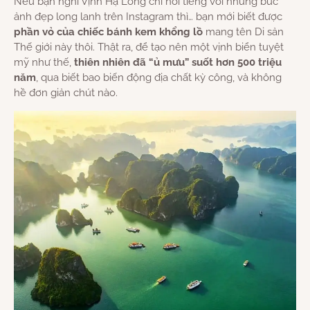
Nếu bạn nghĩ Vịnh Hạ Long chỉ nổi tiếng với những bức
ảnh đẹp long lanh trên Instagram thì… bạn mới biết được
phần vỏ của chiếc bánh kem khổng lồ
mang tên Di sản
Thế giới này thôi. Thật ra, để tạo nên một vịnh biển tuyệt
mỹ như thế,
thiên nhiên đã “ủ mưu” suốt hơn 500 triệu
năm
, qua biết bao biến động địa chất kỳ công, và không
hề đơn giản chút nào.