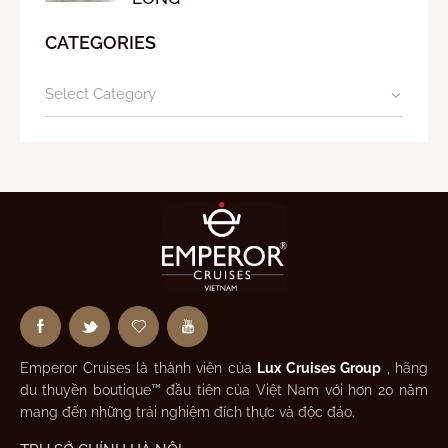
CATEGORIES
Emperor Cruises là thành viên của
Lux Cruises Group
, hãng
du thuyền boutique™ đầu tiên của Việt Nam với hơn 20 năm
mang đến những trải nghiệm đích thực và độc đáo.