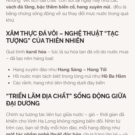
Những “vết tích địa chất” còn sót lại ngày nay như các
vách đá tầng, bậc thềm biển cổ, hang xuyên núi
… đều là
bằng chứng sống động về sự thay đổi mực nước trong quá
khứ.
XÂM THỰC ĐÁ VÔI – NGHỆ THUẬT “TẠC
TƯỢNG” CỦA THIÊN NHIÊN
Quá trình
karst hóa
– tức là sự hòa tan đá vôi do nước mưa
– đã tạo nên hàng loạt:
Hang xuyên đảo như
Hang Sáng – Hang Tối
Hồ nước mặn tách biệt trong lòng núi như
Hồ Ba Hầm
Các rãnh, hang nhỏ liên thông dưới đáy biển
“TRIỂN LÃM ĐỊA CHẤT” SỐNG ĐỘNG GIỮA
ĐẠI DƯƠNG
Chính sự tương tác liên tục giữa nước – gió – thời gian đã
khiến cho Vịnh Hạ Long không ngừng biến đổi. Nhìn từ
trên cao, bạn sẽ thấy mỗi hòn đảo, mỗi hang động như
một tác phẩm nghệ thuật độc bản
, chưa từng lặp lại – và