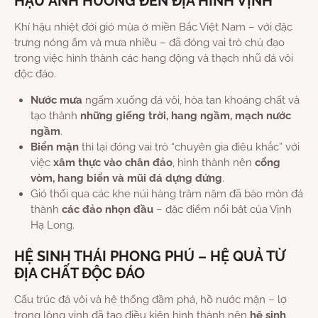
HẬU ẢNH HƯỞNG ĐẾN ĐỊA HÌNH VỊNH
Khí hậu nhiệt đới gió mùa ở miền Bắc Việt Nam – với đặc
trưng nóng ẩm và mưa nhiều – đã đóng vai trò chủ đạo
trong việc hình thành các hang động và thạch nhũ đá vôi
độc đáo.
Nước mưa
ngấm xuống đá vôi, hòa tan khoáng chất và
tạo thành
những giếng trời, hang ngầm, mạch nước
ngầm
.
Biển mặn
thì lại đóng vai trò “chuyên gia điêu khắc” với
việc
xâm thực vào chân đảo
, hình thành nên
cổng
vòm, hang biển và mũi đá dựng đứng
.
Gió thổi qua các khe núi hàng trăm năm đã bào mòn đá
thành
các đảo nhọn đầu
– đặc điểm nổi bật của Vịnh
Hạ Long.
HỆ SINH THÁI PHONG PHÚ – HỆ QUẢ TỪ
ĐỊA CHẤT ĐỘC ĐÁO
Cấu trúc đá vôi và hệ thống đầm phá, hồ nước mặn – lợ
trong lòng vịnh đã tạo điều kiện hình thành nên
hệ sinh