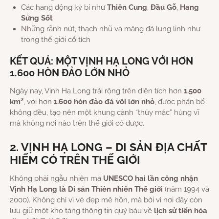
Các hang động kỳ bí như
Thiên Cung
,
Đầu Gỗ
,
Hang
Sửng Sốt
Những rãnh nứt, thạch nhũ và măng đá lung linh như
trong thế giới cổ tích
KẾT QUẢ: MỘT VỊNH HẠ LONG VỚI HƠN
1.600 HÒN ĐẢO LỚN NHỎ
Ngày nay, Vịnh Hạ Long trải rộng trên diện tích hơn
1.500
km²
, với hơn
1.600 hòn đảo đá vôi lớn nhỏ
, được phân bố
không đều, tạo nên một khung cảnh “thủy mặc” hùng vĩ
mà không nơi nào trên thế giới có được.
2. VỊNH HẠ LONG – DI SẢN ĐỊA CHẤT
HIẾM CÓ TRÊN THẾ GIỚI
Không phải ngẫu nhiên mà
UNESCO hai lần công nhận
Vịnh Hạ Long là Di sản Thiên nhiên Thế giới
(năm 1994 và
2000). Không chỉ vì vẻ đẹp mê hồn, mà bởi vì nơi đây còn
lưu giữ một kho tàng thông tin quý báu về
lịch sử tiến hóa