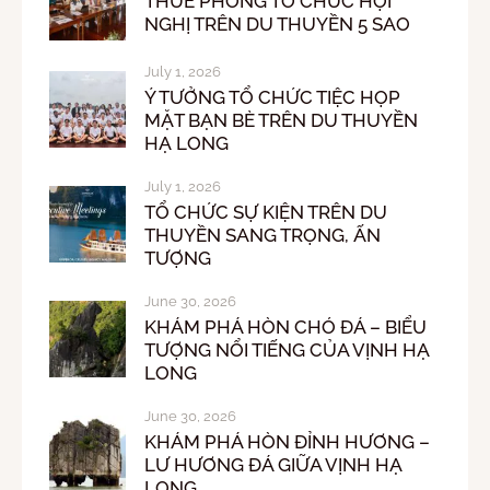
THUÊ PHÒNG TỔ CHỨC HỘI
NGHỊ TRÊN DU THUYỀN 5 SAO
July 1, 2026
Ý TƯỞNG TỔ CHỨC TIỆC HỌP
MẶT BẠN BÈ TRÊN DU THUYỀN
HẠ LONG
July 1, 2026
TỔ CHỨC SỰ KIỆN TRÊN DU
THUYỀN SANG TRỌNG, ẤN
TƯỢNG
June 30, 2026
KHÁM PHÁ HÒN CHÓ ĐÁ – BIỂU
TƯỢNG NỔI TIẾNG CỦA VỊNH HẠ
LONG
June 30, 2026
KHÁM PHÁ HÒN ĐỈNH HƯƠNG –
LƯ HƯƠNG ĐÁ GIỮA VỊNH HẠ
LONG