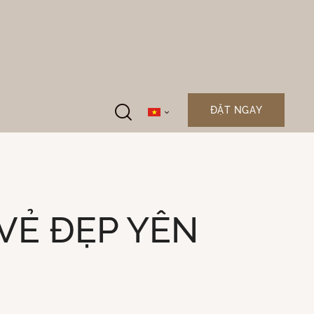
ĐẶT NGAY
VẺ ĐẸP YÊN