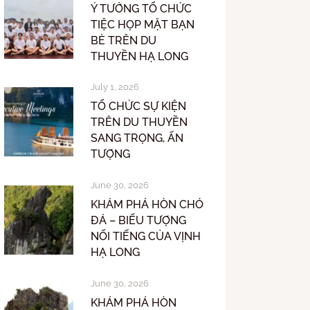
Ý TƯỞNG TỔ CHỨC
TIỆC HỌP MẶT BẠN
BÈ TRÊN DU
THUYỀN HẠ LONG
July 1, 2026
TỔ CHỨC SỰ KIỆN
TRÊN DU THUYỀN
SANG TRỌNG, ẤN
TƯỢNG
June 30, 2026
KHÁM PHÁ HÒN CHÓ
ĐÁ – BIỂU TƯỢNG
NỔI TIẾNG CỦA VỊNH
HẠ LONG
June 30, 2026
KHÁM PHÁ HÒN