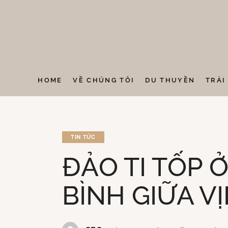
HOME
VỀ CHÚNG TÔI
DU THUYỀN
TRẢI
TIN TỨC
ĐẢO TI TỐP 
BÌNH GIỮA V