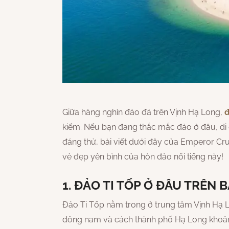
Giữa hàng nghìn đảo đá trên Vịnh Hạ Long,
đ
kiếm. Nếu bạn đang thắc mắc đảo ở đâu, di 
đáng thử, bài viết dưới đây của Emperor Cr
vẻ đẹp yên bình của hòn đảo nổi tiếng này!
1. ĐẢO TI TỐP Ở ĐÂU TRÊN
Đảo Ti Tốp nằm trong ở trung tâm Vịnh Hạ 
đông nam và cách thành phố Hạ Long khoản