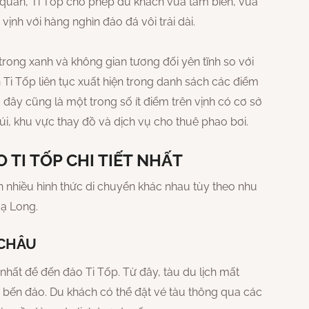
quan, Ti Tốp cho phép du khách vừa tắm biển, vừa
vịnh với hàng nghìn đảo đá vôi trải dài.
rong xanh và không gian tương đối yên tĩnh so với
Ti Tốp liên tục xuất hiện trong danh sách các điểm
 đây cũng là một trong số ít điểm trên vịnh có cơ sở
úi, khu vực thay đồ và dịch vụ cho thuê phao bơi.
 TI TỐP CHI TIẾT NHẤT
n nhiều hình thức di chuyển khác nhau tùy theo nhu
Hạ Long.
 CHÂU
hất để đến đảo Ti Tốp. Từ đây, tàu du lịch mất
p bến đảo. Du khách có thể đặt vé tàu thông qua các