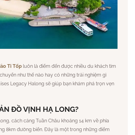
ảo Ti Tốp
luôn là điểm đến được nhiều du khách tìm
chuyển như thế nào hay có những trải nghiệm gì
uises Legacy Halong sẽ giúp bạn khám phá trọn vẹn
 BẢN ĐỒ VỊNH HẠ LONG?
Long, cách cảng Tuần Châu khoảng 14 km về phía
g 8km đường biển. Đây là một trong những điểm