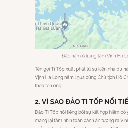
Đảo nằm ở trung tâm Vịnh Hạ 
Tên gọi Ti Tốp xuất phát từ sự kiện nhà du 
Vịnh Hạ Long năm 1962 cùng Chủ tịch Hồ Chí
theo tên ông.
2. VÌ SAO ĐẢO TI TỐP NỔI T
Đảo Ti Tốp nổi tiếng bởi sự kết hợp hiếm c
mang lại tầm nhìn toàn cảnh ấn tượng ra Vịnh