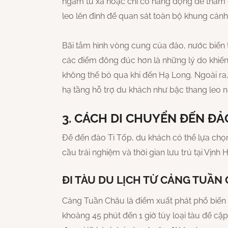
ngắm từ xa hoặc chỉ có hang động để tham 
leo lên đỉnh để quan sát toàn bộ khung cảnh 
Bãi tắm hình vòng cung của đảo, nước biển t
các điểm đông đúc hơn là những lý do khiến 
không thể bỏ qua khi đến Hạ Long. Ngoài ra,
hạ tầng hỗ trợ du khách như bậc thang leo n
3. CÁCH DI CHUYỂN ĐẾN ĐẢO
Để đến đảo Ti Tốp, du khách có thể lựa chọ
cầu trải nghiệm và thời gian lưu trú tại Vịnh 
ĐI TÀU DU LỊCH TỪ CẢNG TUẦN
Cảng Tuần Châu là điểm xuất phát phổ biến n
khoảng 45 phút đến 1 giờ tùy loại tàu để cậ