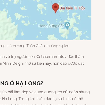
Long, cách cảng Tuần Châu khoảng 14 km
hành vũ trụ người Liên Xô Gherman Titov đến thăm
 Minh. Để ghi nhớ sự kiện này, hòn đảo được đặt
IẾNG Ở HẠ LONG?
ó giữa bãi tắm đẹp và cung đường leo núi ngắn nhưng
 Hạ Long. Trong khi nhiều đảo tại vịnh chỉ có thể