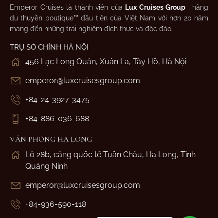
Emperor Cruises là thành viên của
Lux Cruises Group
, hãng
du thuyền boutique™ đầu tiên của Việt Nam với hơn 20 năm
mang đến những trải nghiệm đích thực và độc đáo.
TRỤ SỞ CHÍNH HÀ NỘI
456 Lạc Long Quân, Xuân La, Tây Hồ, Hà Nội
emperor@luxcruisesgroup.com
+84-24-3927-3475
+84-886-036-688
VĂN PHÒNG HẠ LONG
Lô 28b, cảng quốc tế Tuần Châu, Hạ Long, Tỉnh
Quảng Ninh
emperor@luxcruisesgroup.com
+84-936-590-118