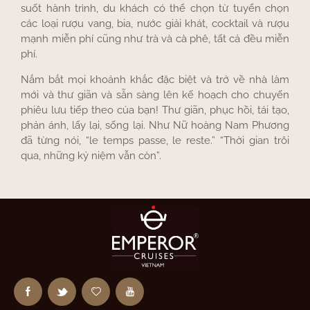
suốt hành trình, du khách có thể chọn từ tuyển chọn
các loại rượu vang, bia, nước giải khát, cocktail và rượu
mạnh miễn phí cũng như trà và cà phê, tất cả đều miễn
phí.
Nắm bắt mọi khoảnh khắc đặc biệt và trở về nhà làm
mới và thư giãn và sẵn sàng lên kế hoạch cho chuyến
phiêu lưu tiếp theo của bạn! Thư giãn, phục hồi, tái tạo,
phản ánh, lấy lại, sống lại. Như Nữ hoàng Nam Phương
đã từng nói, “le temps passe, le reste.” “Thời gian trôi
qua, những kỷ niệm vẫn còn”.