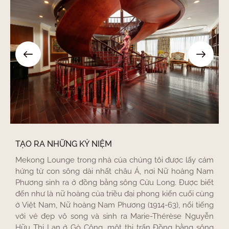
TẠO RA NHỮNG KỶ NIỆM
Mekong Lounge trong nhà của chúng tôi được lấy cảm
hứng từ con sông dài nhất châu Á, nơi Nữ hoàng Nam
Phương sinh ra ở đồng bằng sông Cửu Long. Được biết
đến như là nữ hoàng của triều đại phong kiến ​​cuối cùng
ở Việt Nam, Nữ hoàng Nam Phương (1914-63), nổi tiếng
với vẻ đẹp vô song và sinh ra Marie-Thérèse Nguyễn
Hữu Thị Lan ở Gò Công, một thị trấn Đồng bằng sông