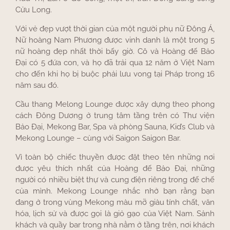
Cửu Long.
Với vẻ đẹp vượt thời gian của một người phụ nữ Đông Á,
Nữ hoàng Nam Phương được vinh danh là một trong 5
nữ hoàng đẹp nhất thời bấy giờ. Cô và Hoàng đế Bảo
Đại có 5 đứa con, và họ đã trải qua 12 năm ở Việt Nam
cho đến khi họ bị buộc phải lưu vong tại Pháp trong 16
năm sau đó.
Cầu thang Melong Lounge được xây dựng theo phong
cách Đông Dương ở trung tâm tầng trên có Thư viện
Bảo Đại, Mekong Bar, Spa và phòng Sauna, Kid’s Club và
Mekong Lounge – cùng với Saigon Saigon Bar.
Vì toàn bộ chiếc thuyền được đặt theo tên những nơi
được yêu thích nhất của Hoàng đế Bảo Đại, những
người có nhiều biệt thự và cung điện riêng trong đế chế
của mình. Mekong Lounge nhắc nhở bạn rằng bạn
đang ở trong vùng Mekong màu mỡ giàu tính chất, văn
hóa, lịch sử và được gọi là giỏ gạo của Việt Nam. Sảnh
khách và quầy bar trong nhà nằm ở tầng trên, nơi khách