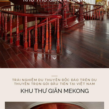
TRẢI NGHIỆM DU THUYỀN ĐỘC ĐÁO TRÊN DU
THUYỀN TRỌN GÓI ĐẦU TIÊN TẠI VIỆT NAM
KHU THƯ GIÃN MEKONG