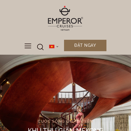
ĐẶT NGAY
CUỘC SỐNG DU THUYỀN
KHU THƯ GIÃN MEKONG