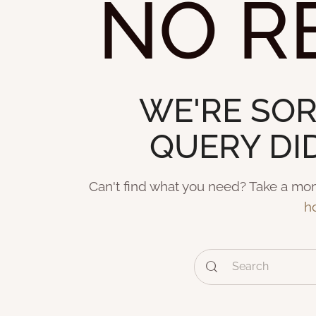
NO R
WE'RE SOR
QUERY DI
Can't find what you need? Take a mo
h