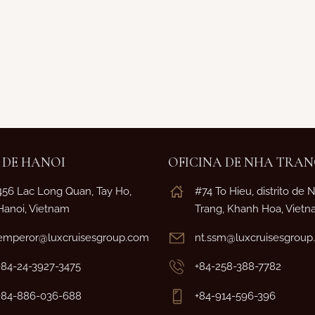
 DE HANOI
OFICINA DE NHA TRA
456 Lac Long Quan, Tay Ho,
#74 To Hieu, distrito de 
Hanoi, Vietnam
Trang, Khanh Hoa, Viet
emperor@luxcruisesgroup.com
nt.ssm@luxcruisesgrou
+84-24-3927-3475
+84-258-388-7782
+84-886-036-688
+84-914-596-396