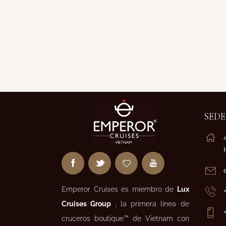
SEDE
Emperor Cruises es miembro de
Lux
Cruises Group
, la primera línea de
cruceros boutique™ de Vietnam con