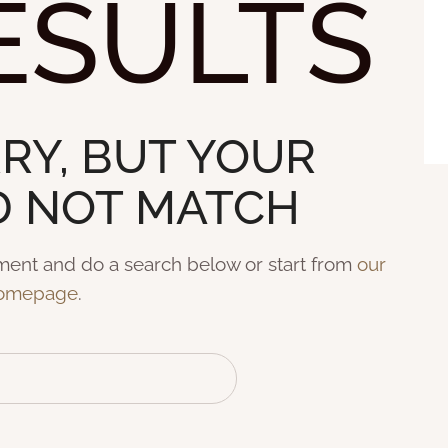
ESULTS
RY, BUT YOUR
D NOT MATCH
ment and do a search below or start from
our
omepage
.